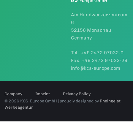
KCS Europe GmbH
Am Handwerkerzentrum
6
52156 Monschau
Germany
Tel.: +49 2472 97032-0
Fax: +49 2472 97032-29
info@kcs-europe.com
Company
Imprint
Privacy Policy
© 2026 KCS Europe GmbH | proudly designed by
Rheingeist
Werbeagentur