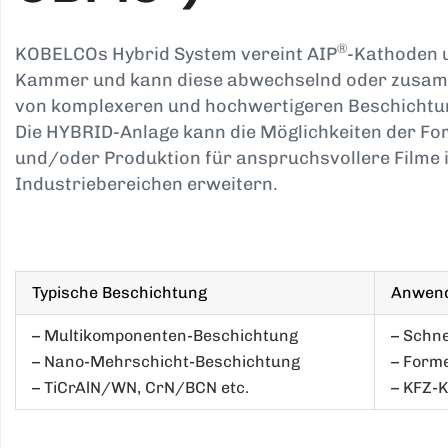
®
KOBELCOs Hybrid System vereint AIP
-Kathoden
Kammer und kann diese abwechselnd oder zusamm
von komplexeren und hochwertigeren Beschichtun
Die HYBRID-Anlage kann die Möglichkeiten der F
und/oder Produktion für anspruchsvollere Filme 
Industriebereichen erweitern.
Typische Beschichtung
Anwend
– Multikomponenten-Beschichtung
– Schn
– Nano-Mehrschicht-Beschichtung
– Form
– TiCrAlN/WN, CrN/BCN etc.
– KFZ-