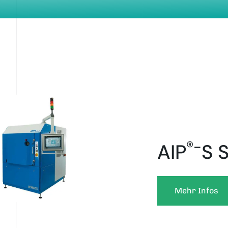
®-
AIP
S 
Mehr Infos