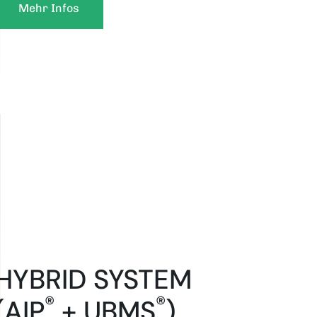
Mehr Infos
HYBRID SYSTEM
®
®
(AIP
+ UBMS
)