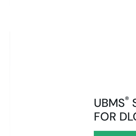
®
UBMS
S
FOR DL