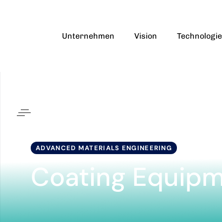
Skip
Skip
links
to
primary
Unternehmen
Vision
Technologie
navigation
Skip
to
content
ADVANCED MATERIALS ENGINEERING
Coating Equip